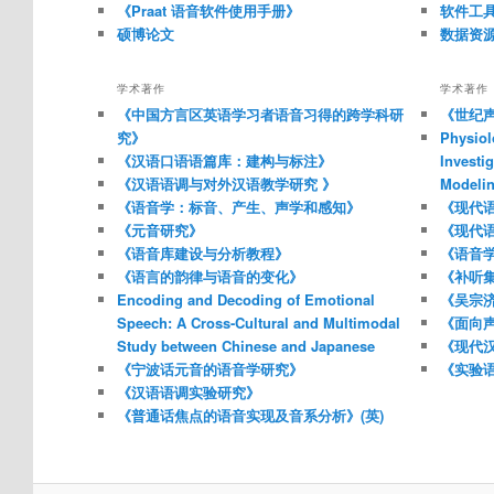
《Praat 语音软件使用手册》
软件工
硕博论文
数据资
学术著作
学术著作
《中国方言区英语学习者语音习得的跨学科研
《世纪声
究》
Physiol
《汉语口语语篇库：建构与标注》
Investi
《汉语语调与对外汉语教学研究 》
Modelin
《语音学：标音、产生、声学和感知》
《现代
《元音研究》
《现代
《语音库建设与分析教程》
《语音
《语言的韵律与语音的变化》
《补听
Encoding and Decoding of Emotional
《吴宗
Speech: A Cross-Cultural and Multimodal
《面向
Study between Chinese and Japanese
《现代
《宁波话元音的语音学研究》
《实验
《汉语语调实验研究》
《普通话焦点的语音实现及音系分析》(英)