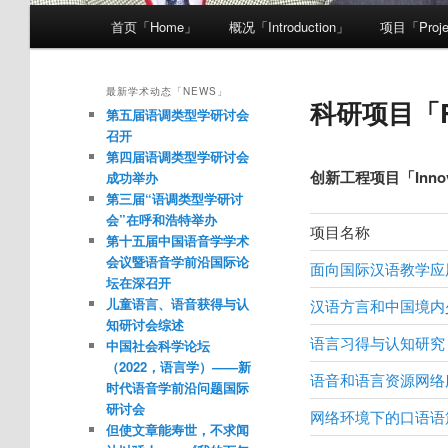
主菜单
首页「Home」
概况「Introduction」
项目「Proje
跳至主内容区域
跳至副内容区域
最新学术动态「NEWS」
科研项目「Res
第五届语调类型学研讨会
召开
第四届语调类型学研讨会
创新工程项目「Innovat
成功举办
第三届“语调类型学研讨
会”在呼和浩特举办
项目名称
第十五届中国语音学学术
会议暨语音学前沿国际论
面向国际汉语教学应
坛在深召开
儿童语言、语音获得与认
汉语方言和中国境内
知研讨会综述
语言习得与认知研究
中国社会科学论坛
（2022，语言学）——新
语音和语言资源网络
时代语音学前沿问题国际
研讨会
网络环境下的口语语
但使文章能寿世，不求闻