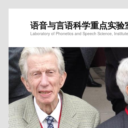
语音与言语科学重点实验
Laboratory of Phonetics and Speech Science, Institute