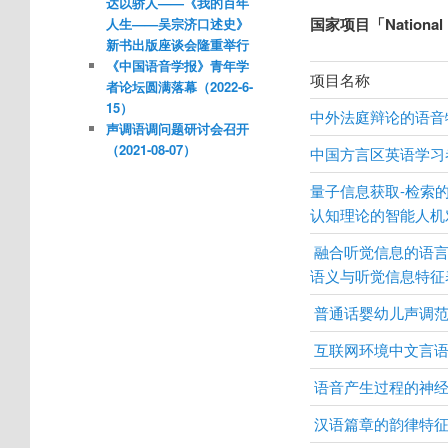
达以骄人——《我的百年
国家项目「National P
人生——吴宗济口述史》
新书出版座谈会隆重举行
《中国语音学报》青年学
项目名称
者论坛圆满落幕（2022-6-
15）
中外法庭辩论的语音
声调语调问题研讨会召开
（2021-08-07）
中国方言区英语学习
量子信息获取-检索
认知理论的智能人机
融合听觉信息的语言
语义与听觉信息特征
普通话婴幼儿声调
互联网环境中文言
语音产生过程的神
汉语篇章的韵律特