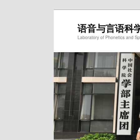
语音与言语科
Laboratory of Phonetics and Spe