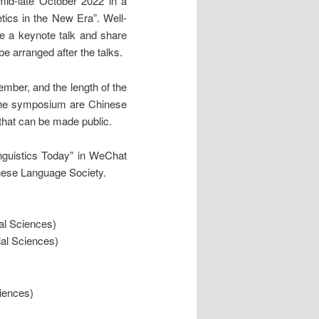
 mid-late October 2022 in a
etics in the New Era”. Well-
ve a keynote talk and share
be arranged after the talks.
ember, and the length of the
the symposium are Chinese
that can be made public.
Linguistics Today” in WeChat
inese Language Society.
al Sciences)
ial Sciences)
ciences)