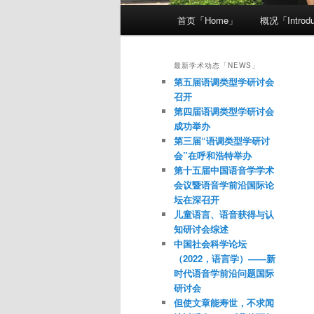
主菜单
首页「Home」
概况「Introdu
跳至主内容区域
跳至副内容区域
最新学术动态「NEWS」
第五届语调类型学研讨会
召开
第四届语调类型学研讨会
成功举办
第三届“语调类型学研讨
会”在呼和浩特举办
第十五届中国语音学学术
会议暨语音学前沿国际论
坛在深召开
儿童语言、语音获得与认
知研讨会综述
中国社会科学论坛
（2022，语言学）——新
时代语音学前沿问题国际
研讨会
但使文章能寿世，不求闻