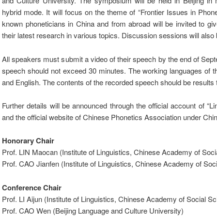
and Culture University. The symposium will be held in Beijing in
hybrid mode. It will focus on the theme of “Frontier Issues in Phon
known phoneticians in China and from abroad will be invited to gi
their latest research in various topics. Discussion sessions will also 
All speakers must submit a video of their speech by the end of Sept
speech should not exceed 30 minutes. The working languages of 
and English. The contents of the recorded speech should be results 
Further details will be announced through the official account of “
and the official website of Chinese Phonetics Association under Ch
Honorary Chair
Prof. LIN Maocan (Institute of Linguistics, Chinese Academy of Soci
Prof. CAO Jianfen (Institute of Linguistics, Chinese Academy of Soc
Conference Chair
Prof. LI Aijun (Institute of Linguistics, Chinese Academy of Social S
Prof. CAO Wen (Beijing Language and Culture University)