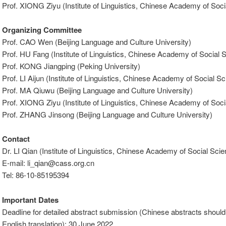
Prof. XIONG Ziyu (Institute of Linguistics, Chinese Academy of Soc
Organizing Committee
Prof. CAO Wen (Beijing Language and Culture University)
Prof. HU Fang (Institute of Linguistics, Chinese Academy of Social 
Prof. KONG Jiangping (Peking University)
Prof. LI Aijun (Institute of Linguistics, Chinese Academy of Social S
Prof. MA Qiuwu (Beijing Language and Culture University)
Prof. XIONG Ziyu (Institute of Linguistics, Chinese Academy of Soc
Prof. ZHANG Jinsong (Beijing Language and Culture University)
Contact
Dr. LI Qian (Institute of Linguistics, Chinese Academy of Social Sci
E-mail: li_qian@cass.org.cn
Tel: 86-10-85195394
Important Dates
Deadline for detailed abstract submission (Chinese abstracts should
English translation): 30 June 2022