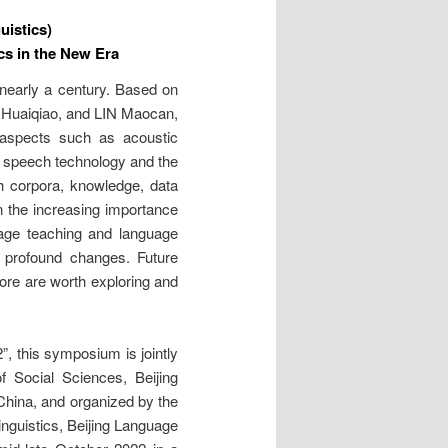
uistics)
cs in the New Era
 nearly a century. Based on
O Huaiqiao, and LIN Maocan,
aspects such as acoustic
f speech technology and the
ch corpora, knowledge, data
 the increasing importance
guage teaching and language
go profound changes. Future
ore are worth exploring and
, this symposium is jointly
f Social Sciences, Beijing
China, and organized by the
inguistics, Beijing Language