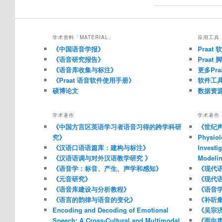
学术资料「MATERIAL」
应用工具「
《中国语音学报》
Praat
《语音研究报告》
Praat
《语音库收集与标注》
更多Pr
《Praat 语音软件使用手册》
软件工
硕博论文
数据资
学术著作
学术著作
《中国方言区英语学习者语音习得的跨学科研
《世纪声
究》
Physiol
《汉语口语语篇库：建构与标注》
Investi
《汉语语调与对外汉语教学研究 》
Modelin
《语音学：标音、产生、声学和感知》
《现代
《元音研究》
《现代
《语音库建设与分析教程》
《语音
《语言的韵律与语音的变化》
《补听
Encoding and Decoding of Emotional
《吴宗
Speech: A Cross-Cultural and Multimodal
《面向