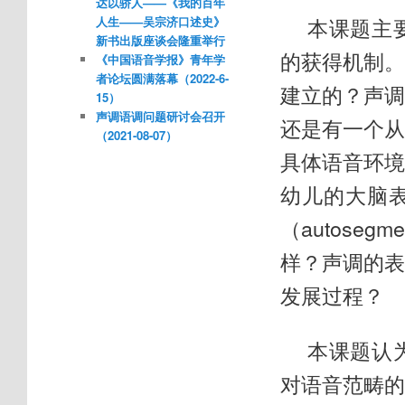
达以骄人——《我的百年
本课题主
人生——吴宗济口述史》
新书出版座谈会隆重举行
的获得机制
《中国语音学报》青年学
者论坛圆满落幕（2022-6-
建立的？声调范
15）
声调语调问题研讨会召开
还是有一个从不
（2021-08-07）
具体语音环境的
幼儿的大脑
（autose
样？声调的
发展过程？
本课题认
对语音范畴