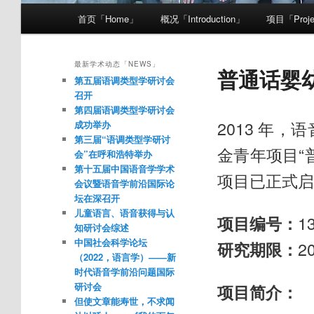
主菜单
首页「Home」
概况「Introduction」
项目「Proje
跳至主内容区域
跳至副内容区域
最新学术动态「NEWS」
普通话婴
第五届语调类型学研讨会
召开
第四届语调类型学研讨会
2013 年
成功举办
第三届“语调类型学研讨
金青年项目“
会”在呼和浩特举办
第十五届中国语音学学术
项目已正式启
会议暨语音学前沿国际论
坛在深召开
儿童语言、语音获得与认
1
项目编号：
知研讨会综述
中国社会科学论坛
2
研究期限：
（2022，语言学）——新
时代语音学前沿问题国际
研讨会
项目简介：
但使文章能寿世，不求闻